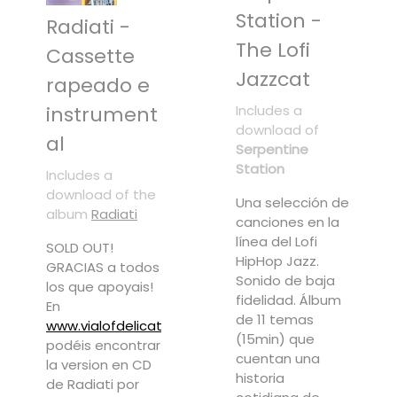
Station -
Radiati -
The Lofi
Cassette
Jazzcat
rapeado e
instrument
Includes a
download of
al
Serpentine
Station
Includes a
download of the
Una selección de
album
Radiati
canciones en la
línea del Lofi
SOLD OUT!
HipHop Jazz.
GRACIAS a todos
Sonido de baja
los que apoyais!
fidelidad. Álbum
En
de 11 temas
www.vialofdelicatessens.blogspot.com
(15min) que
podéis encontrar
cuentan una
la version en CD
historia
de Radiati por